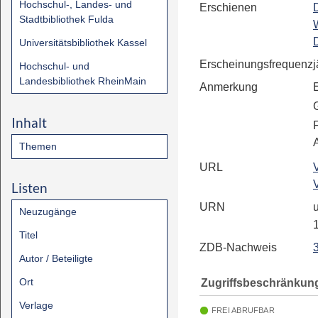
Hochschul-, Landes- und
Erschienen
Stadtbibliothek Fulda
Universitätsbibliothek Kassel
Erscheinungsfrequenz
j
Hochschul- und
Landesbibliothek RheinMain
Anmerkung
Inhalt
Themen
URL
Listen
URN
u
Neuzugänge
Titel
ZDB-Nachweis
Autor / Beteiligte
Ort
Zugriffsbeschränkun
Verlage
FREI ABRUFBAR