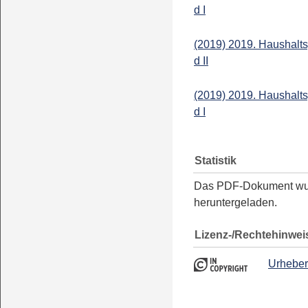
d I
(2019) 2019. Haushalts
d II
(2019) 2019. Haushalts
d I
Statistik
Das PDF-Dokument w
heruntergeladen.
Lizenz-/Rechtehinwei
Urheber