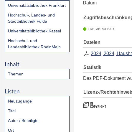
Datum
Universitätsbibliothek Frankfurt
Hochschul-, Landes- und
Zugriffsbeschränkun
Stadtbibliothek Fulda
FREI ABRUFBAR
Universitätsbibliothek Kassel
Hochschul- und
Dateien
Landesbibliothek RheinMain
2024, 2024, Hausha
Inhalt
Statistik
Themen
Das PDF-Dokument w
Listen
Lizenz-/Rechtehinwei
Neuzugänge
Titel
Autor / Beteiligte
Ort