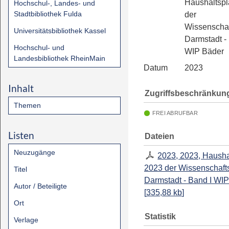
Haushaltsp
Hochschul-, Landes- und
Stadtbibliothek Fulda
der
Wissenschaf
Universitätsbibliothek Kassel
Darmstadt -
Hochschul- und
WIP Bäder
Landesbibliothek RheinMain
Datum
2023
Inhalt
Zugriffsbeschränkun
Themen
FREI ABRUFBAR
Listen
Dateien
Neuzugänge
2023, 2023, Hausha
2023 der Wissenschaft
Titel
Darmstadt - Band I WI
Autor / Beteiligte
[
335,88 kb
]
Ort
Statistik
Verlage