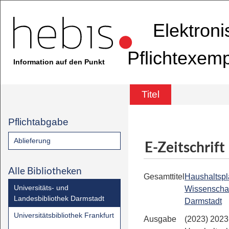
Elektron
Pflichtexem
Information auf den Punkt
Titel
Pflichtabgabe
Ablieferung
E-Zeitschrift
Alle Bibliotheken
Gesamttitel
Haushaltsplan
Universitäts- und
Wissenschaf
Landesbibliothek Darmstadt
Darmstadt
Universitätsbibliothek Frankfurt
Ausgabe
(2023) 2023