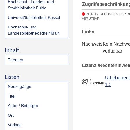
Hochschul-, Landes- und
Zugriffsbeschränkun
Stadtbibliothek Fulda
NUR AN RECHNERN DER B
Universitätsbibliothek Kassel
ABRUFBAR
Hochschul- und
Links
Landesbibliothek RheinMain
Nachweis
Kein Nachwe
Inhalt
verfügbar
Themen
Lizenz-/Rechtehinwei
Listen
Urheberrech
1.0
Neuzugänge
Titel
Autor / Beteiligte
Ort
Verlage