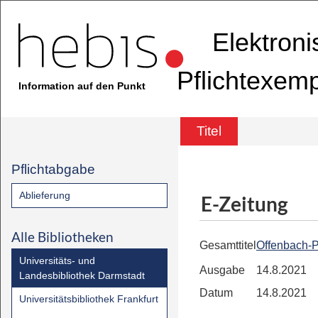
Elektron
Pflichtexem
Information auf den Punkt
Titel
Pflichtabgabe
Ablieferung
E-Zeitung
Alle Bibliotheken
Gesamttitel
Offenbach-P
Universitäts- und
Ausgabe
14.8.2021
Landesbibliothek Darmstadt
Datum
14.8.2021
Universitätsbibliothek Frankfurt