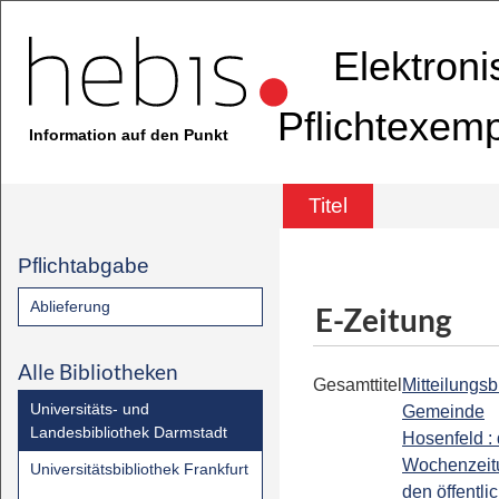
Elektron
Pflichtexem
Information auf den Punkt
Titel
Pflichtabgabe
Ablieferung
E-Zeitung
Alle Bibliotheken
Gesamttitel
Mitteilungsbl
Universitäts- und
Gemeinde
Landesbibliothek Darmstadt
Hosenfeld : 
Wochenzeit
Universitätsbibliothek Frankfurt
den öffentli