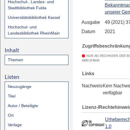
Hochschul-, Landes- und
Bekanntma
Stadtbibliothek Fulda
unserer Ge
Universitätsbibliothek Kassel
Ausgabe
49 (2021) 3
Hochschul- und
Datum
2021
Landesbibliothek RheinMain
Zugriffsbeschränkun
Inhalt
NUR AN RECHNERN DER B
Themen
ABRUFBAR
Links
Listen
Nachweis
Kein Nachwe
Neuzugänge
verfügbar
Titel
Autor / Beteiligte
Lizenz-/Rechtehinwei
Ort
Urheberrech
Verlage
1.0