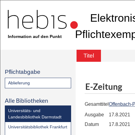
Elektron
Pflichtexem
Information auf den Punkt
Titel
Pflichtabgabe
Ablieferung
E-Zeitung
Alle Bibliotheken
Gesamttitel
Offenbach-P
Universitäts- und
Ausgabe
17.8.2021
Landesbibliothek Darmstadt
Datum
17.8.2021
Universitätsbibliothek Frankfurt