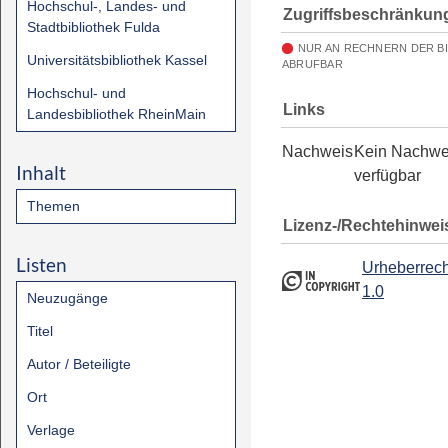
Hochschul-, Landes- und
Zugriffsbeschränkun
Stadtbibliothek Fulda
NUR AN RECHNERN DER B
Universitätsbibliothek Kassel
ABRUFBAR
Hochschul- und
Links
Landesbibliothek RheinMain
Nachweis
Kein Nachwe
Inhalt
verfügbar
Themen
Lizenz-/Rechtehinwei
Listen
Urheberrech
1.0
Neuzugänge
Titel
Autor / Beteiligte
Ort
Verlage