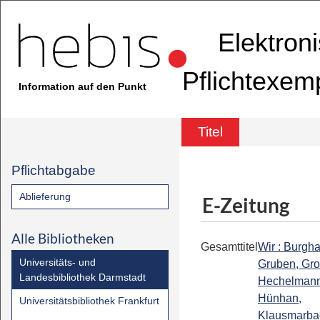
Elektron
Pflichtexem
Information auf den Punkt
Titel
Pflichtabgabe
Ablieferung
E-Zeitung
Alle Bibliotheken
Gesamttitel
Wir : Burgh
Universitäts- und
Gruben, Gr
Landesbibliothek Darmstadt
Hechelmann
Hünhan,
Universitätsbibliothek Frankfurt
Klausmarba