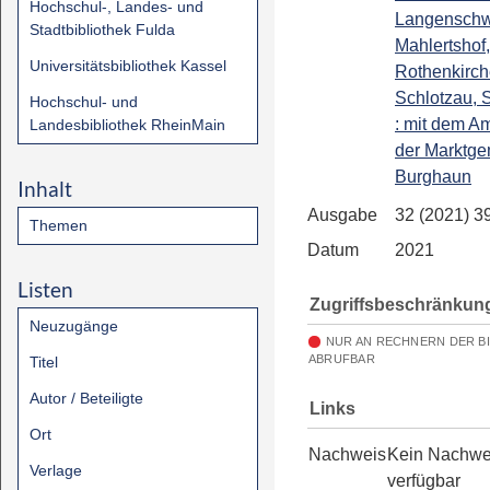
Hochschul-, Landes- und
Langenschw
Stadtbibliothek Fulda
Mahlertshof,
Universitätsbibliothek Kassel
Rothenkirch
Schlotzau, 
Hochschul- und
: mit dem Am
Landesbibliothek RheinMain
der Marktg
Burghaun
Inhalt
Ausgabe
32 (2021) 3
Themen
Datum
2021
Listen
Zugriffsbeschränkun
Neuzugänge
NUR AN RECHNERN DER B
ABRUFBAR
Titel
Autor / Beteiligte
Links
Ort
Nachweis
Kein Nachwe
Verlage
verfügbar