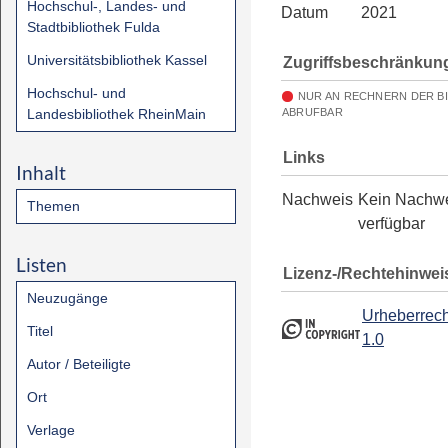
Hochschul-, Landes- und
Datum
2021
Stadtbibliothek Fulda
Universitätsbibliothek Kassel
Zugriffsbeschränkun
Hochschul- und
NUR AN RECHNERN DER B
Landesbibliothek RheinMain
ABRUFBAR
Links
Inhalt
Nachweis
Kein Nachw
Themen
verfügbar
Listen
Lizenz-/Rechtehinwei
Neuzugänge
Urheberrech
Titel
1.0
Autor / Beteiligte
Ort
Verlage