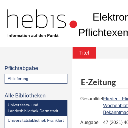
Elektro
Pflichtexe
Information auf den Punkt
Titel
Pflichtabgabe
Ablieferung
E-Zeitung
Alle Bibliotheken
Gesamttitel
Flieden : Fl
Universitäts- und
Wochenblatt
Landesbibliothek Darmstadt
Bekanntmac
Universitätsbibliothek Frankfurt
Ausgabe
47 (2021) 4