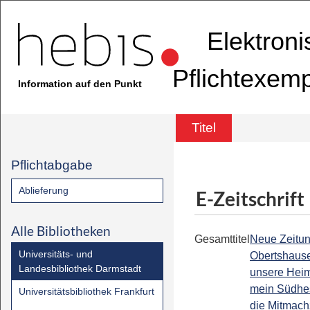
Elektron
Pflichtexem
Information auf den Punkt
Titel
Pflichtabgabe
Ablieferung
E-Zeitschrift
Alle Bibliotheken
Gesamttitel
Neue Zeitu
Universitäts- und
Obertshause
Landesbibliothek Darmstadt
unsere Hei
mein Südhe
Universitätsbibliothek Frankfurt
die Mitmach