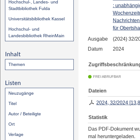
Hochschul-, Landes- und
: unabhängi
Stadtbibliothek Fulda
Wochenzeit
Universitätsbibliothek Kassel
Nachrichten
für Obertsh
Hochschul- und
Landesbibliothek RheinMain
Ausgabe
(2024) 32/2
Datum
2024
Inhalt
Zugriffsbeschränkun
Themen
FREI ABRUFBAR
Listen
Dateien
Neuzugänge
2024, 32/2024
[
13,
Titel
Autor / Beteiligte
Statistik
Ort
Das PDF-Dokument w
Verlage
mal heruntergeladen.