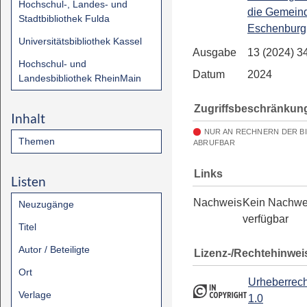
Hochschul-, Landes- und
die Gemein
Stadtbibliothek Fulda
Eschenburg
Universitätsbibliothek Kassel
Ausgabe
13 (2024) 3
Hochschul- und
Datum
2024
Landesbibliothek RheinMain
Zugriffsbeschränkun
Inhalt
NUR AN RECHNERN DER B
Themen
ABRUFBAR
Links
Listen
Nachweis
Kein Nachwe
Neuzugänge
verfügbar
Titel
Autor / Beteiligte
Lizenz-/Rechtehinwei
Ort
Urheberrech
Verlage
1.0