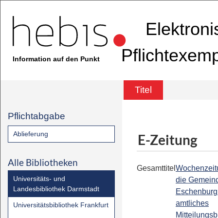
Elektron
Pflichtexem
Information auf den Punkt
Titel
Pflichtabgabe
Ablieferung
E-Zeitung
Alle Bibliotheken
Gesamttitel
Wochenzeitu
Universitäts- und
die Gemein
Landesbibliothek Darmstadt
Eschenburg 
amtliches
Universitätsbibliothek Frankfurt
Mitteilungsbl