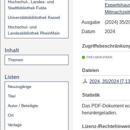
Hochschul-, Landes- und
Eppertshaus
Stadtbibliothek Fulda
Mitmachzeit
Universitätsbibliothek Kassel
Ausgabe
(2024) 35/2
Hochschul- und
Datum
2024
Landesbibliothek RheinMain
Zugriffsbeschränkun
Inhalt
FREI ABRUFBAR
Themen
Dateien
Listen
2024, 35/2024
[
7,1
Neuzugänge
Statistik
Titel
Autor / Beteiligte
Das PDF-Dokument w
heruntergeladen.
Ort
Verlage
Lizenz-/Rechtehinwei