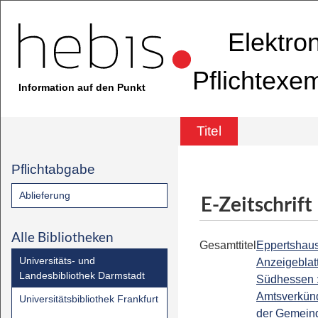
Elektro
Pflichtexe
Information auf den Punkt
Titel
Pflichtabgabe
Ablieferung
E-Zeitschrift
Alle Bibliotheken
Gesamttitel
Eppertshau
Universitäts- und
Anzeigeblat
Landesbibliothek Darmstadt
Südhessen 
Amtsverkünd
Universitätsbibliothek Frankfurt
der Gemein