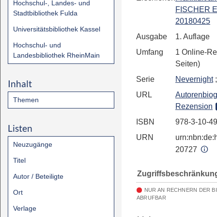
Hochschul-, Landes- und
FISCHER E
Stadtbibliothek Fulda
20180425
Universitätsbibliothek Kassel
Ausgabe
1. Auflage
Hochschul- und
Umfang
1 Online-Re
Landesbibliothek RheinMain
Seiten)
Serie
Nevernight
;
Inhalt
URL
Autorenbiog
Themen
Rezension
ISBN
978-3-10-4
Listen
URN
urn:nbn:de:h
Neuzugänge
20727
Titel
Zugriffsbeschränkun
Autor / Beteiligte
NUR AN RECHNERN DER B
Ort
ABRUFBAR
Verlage