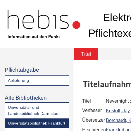
Elekt
Pflichte
Information auf den Punkt
Titel
Pflichtabgabe
Ablieferung
Titelaufnah
Alle Bibliotheken
Titel
Nevernight
Universitäts- und
Verfasser
Kristoff, Jay
Landesbibliothek Darmstadt
Übersetzer
Borchardt, K
Universitätsbibliothek Frankfurt
Erschienen
Frankfurt a