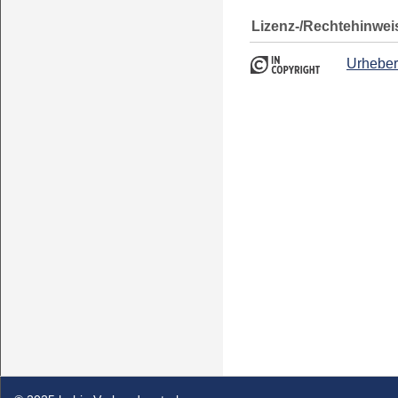
Lizenz-/Rechtehinwei
Urheber