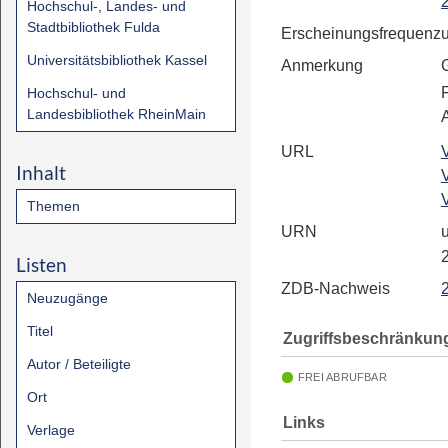
Hochschul-, Landes- und
Stadtbibliothek Fulda
Erscheinungsfrequenz
Universitätsbibliothek Kassel
Anmerkung
Hochschul- und
Landesbibliothek RheinMain
URL
Inhalt
Themen
URN
u
Listen
ZDB-Nachweis
Neuzugänge
Titel
Zugriffsbeschränkun
Autor / Beteiligte
FREI ABRUFBAR
Ort
Links
Verlage