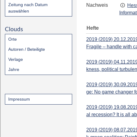
Zeitung nach Datum
Nachweis
Hess
auswählen
Informa
Hefte
Clouds
Orte
2019 (2019) 20.12.2019
Fragile – handle with c
Autoren / Beteiligte
Verlage
2019 (2019) 04.11.201
kness, political turbule
Jahre
2019 (2019) 30.09.201
ge: No game changer for
Impressum
2019 (2019) 19.08.2019
al recession? It is all ab
2019 (2019) 08.07.2019