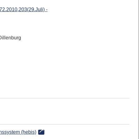
2.2010,203(29.Juli) -
Dillenburg
onssystem (hebis)