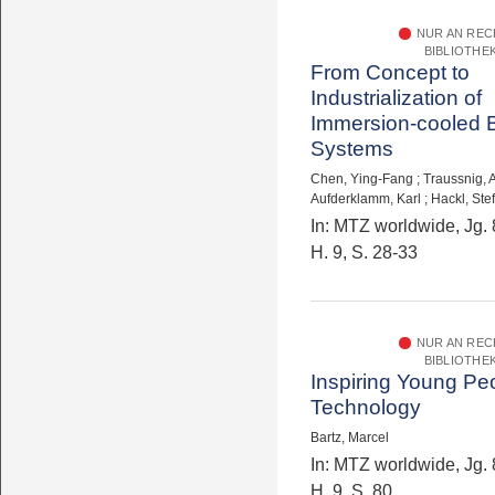
NUR AN RE
BIBLIOTHE
From Concept to
Industrialization of
Immersion-cooled B
Systems
Chen, Ying-Fang
;
Traussnig, 
Aufderklamm, Karl
;
Hackl, Ste
In: MTZ worldwide, Jg. 
H. 9, S. 28-33
NUR AN RE
BIBLIOTHE
Inspiring Young Peo
Technology
Bartz, Marcel
In: MTZ worldwide, Jg. 
H. 9, S. 80