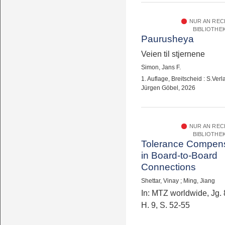
NUR AN RE
BIBLIOTHE
Paurusheya
Veien til stjernene
Simon, Jans F.
1. Auflage, Breitscheid : S.Verl
Jürgen Göbel, 2026
NUR AN RE
BIBLIOTHE
Tolerance Compens
in Board-to-Board
Connections
Shettar, Vinay
;
Ming, Jiang
In: MTZ worldwide, Jg. 
H. 9, S. 52-55