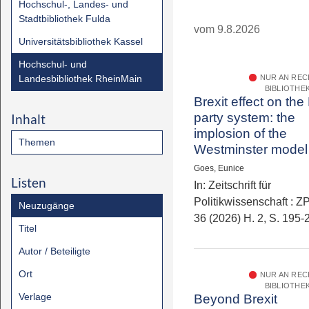
Hochschul-, Landes- und
Stadtbibliothek Fulda
vom 9.8.2026
Universitätsbibliothek Kassel
Hochschul- und
Landesbibliothek RheinMain
NUR AN RE
BIBLIOTHE
Brexit effect on the 
party system: the
Inhalt
implosion of the
Themen
Westminster model
Goes, Eunice
Listen
In: Zeitschrift für
Politikwissenschaft : ZP
Neuzugänge
36 (2026) H. 2, S. 195-
Titel
Autor / Beteiligte
Ort
NUR AN RE
BIBLIOTHE
Verlage
Beyond Brexit