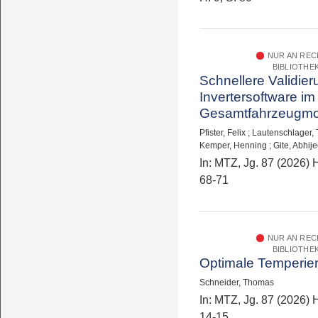
NUR AN RE
BIBLIOTHE
Schnellere Validie
Invertersoftware im
Gesamtfahrzeugmo
Pfister, Felix
;
Lautenschlager, 
Kemper, Henning
;
Gite, Abhije
In: MTZ, Jg. 87 (2026) H
68-71
NUR AN RE
BIBLIOTHE
Optimale Temperie
Schneider, Thomas
In: MTZ, Jg. 87 (2026) H
14-15