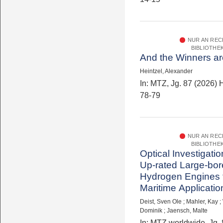
NUR AN RE
BIBLIOTHE
And the Winners a
Heintzel, Alexander
In: MTZ, Jg. 87 (2026) H
78-79
NUR AN RE
BIBLIOTHE
Optical Investigati
Up-rated Large-bor
Hydrogen Engines 
Maritime Applicatio
Deist, Sven Ole
;
Mahler, Kay
;
Dominik
;
Jaensch, Malte
In: MTZ worldwide, Jg. 