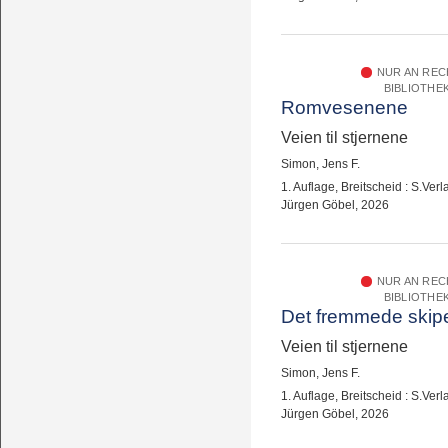
NUR AN RE
BIBLIOTHE
Romvesenene
Veien til stjernene
Simon, Jens F.
1. Auflage, Breitscheid : S.Verl
Jürgen Göbel, 2026
NUR AN RE
BIBLIOTHE
Det fremmede skip
Veien til stjernene
Simon, Jens F.
1. Auflage, Breitscheid : S.Verl
Jürgen Göbel, 2026