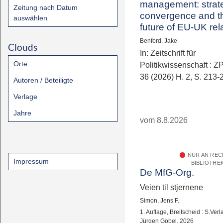
management: strat
Zeitung nach Datum
convergence and t
auswählen
future of EU-UK rel
Benford, Jake
Clouds
In: Zeitschrift für
Orte
Politikwissenschaft : ZP
36 (2026) H. 2, S. 213-
Autoren / Beteiligte
Verlage
Jahre
vom 8.8.2026
NUR AN RE
Impressum
BIBLIOTHE
De MfG-Org.
Veien til stjernene
Simon, Jens F.
1. Auflage, Breitscheid : S.Verl
Jürgen Göbel, 2026