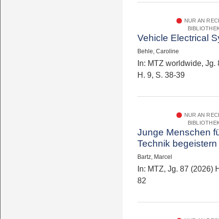
NUR AN RE
BIBLIOTHE
Vehicle Electrical 
Behle, Caroline
In: MTZ worldwide, Jg. 
H. 9, S. 38-39
NUR AN RE
BIBLIOTHE
Junge Menschen f
Technik begeistern
Bartz, Marcel
In: MTZ, Jg. 87 (2026) H
82