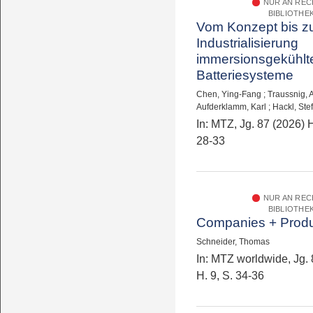
NUR AN RE
BIBLIOTHE
Vom Konzept bis z
Industrialisierung
immersionsgekühlt
Batteriesysteme
Chen, Ying-Fang
;
Traussnig, 
Aufderklamm, Karl
;
Hackl, Ste
In: MTZ, Jg. 87 (2026) H
28-33
NUR AN RE
BIBLIOTHE
Companies + Prod
Schneider, Thomas
In: MTZ worldwide, Jg. 
H. 9, S. 34-36