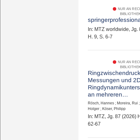
NUR AN RE
BIBLIOTHE
springerprofession
In: MTZ worldwide, Jg. 
H. 9, S. 6-7
NUR AN RE
BIBLIOTHE
Ringzwischendruck
Messungen und 2D
Ringdynamikunter
an mehreren
Motorplattformen
Rösch, Hannes
;
Moreira, Rui
Holger
;
Köser, Philipp
In: MTZ, Jg. 87 (2026) H
62-67