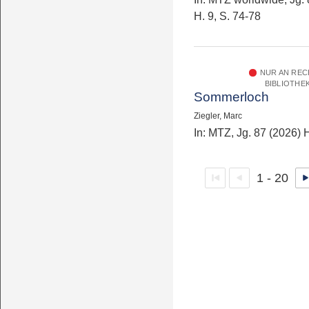
H. 9, S. 74-78
NUR AN RE
BIBLIOTHE
Sommerloch
Ziegler, Marc
In: MTZ, Jg. 87 (2026) H
1 - 20