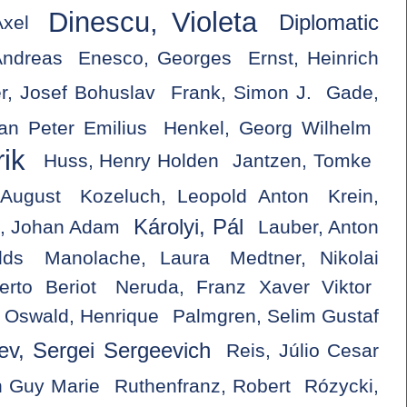
Dinescu, Violeta
Diplomatic
Axel
Andreas
Enesco, Georges
Ernst, Heinrich
r, Josef Bohuslav
Frank, Simon J.
Gade,
an Peter Emilius
Henkel, Georg Wilhelm
ik
Huss, Henry Holden
Jantzen, Tomke
August
Kozeluch, Leopold Anton
Krein,
Károlyi, Pál
l, Johan Adam
Lauber, Anton
lds
Manolache, Laura
Medtner, Nikolai
rto Beriot
Neruda, Franz Xaver Viktor
Oswald, Henrique
Palmgren, Selim Gustaf
'ev, Sergei Sergeevich
Reis, Júlio Cesar
h Guy Marie
Ruthenfranz, Robert
Rózycki,