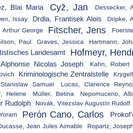
Cyž, Jan
z, Blai Maria
Dessecker, 
Drdla, Frantisek Alois
en, Issay
Dripke, 
Fitscher, Jens
, Arthur George
Foerste
ilson, Paul
Graves, Jessica
Hartmann, Joh
Hofmeyr, Hendr
tistisches Landesamt
 Alphonse Nicolas Joseph
Kahn, Robert 
Kriminologische Zentralstelle
ovich
Krygel
, Stanislaw Samuel
Lucas, Clarence Reyno
r, Helene
Müller, Betina
Nepomuceno, Albe
r Rudolph
Novák, Vitezslav Augustín Rudolf
Perón Cano, Carlos
Prokof
 Yoram
Ducasse, Jean Jules Aimable
Ropartz, Josep