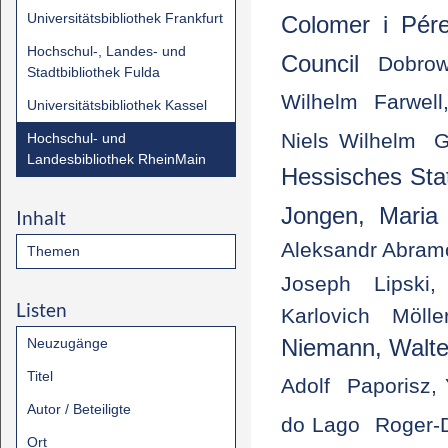
Universitätsbibliothek Frankfurt
Colomer i Pére
Hochschul-, Landes- und
Council
Dobrow
Stadtbibliothek Fulda
Wilhelm
Farwell
Universitätsbibliothek Kassel
Niels Wilhelm
G
Hochschul- und
Landesbibliothek RheinMain
Hessisches Sta
Jongen, Maria
Inhalt
Aleksandr Abram
Themen
Joseph
Lipski
Listen
Karlovich
Mölle
Niemann, Walte
Neuzugänge
Titel
Adolf
Paporisz,
Autor / Beteiligte
do Lago
Roger-
Ort