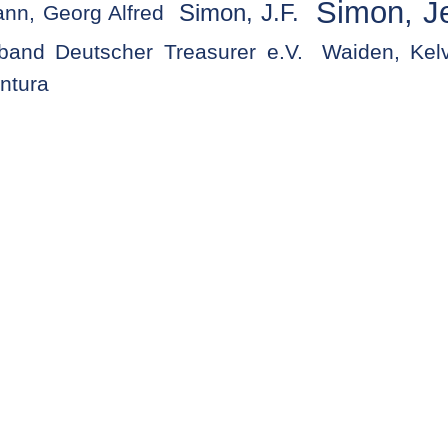
Simon, J
Simon, J.F.
nn, Georg Alfred
band Deutscher Treasurer e.V.
Waiden, Kel
ntura