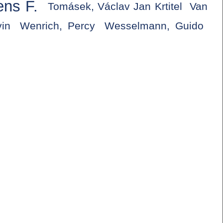
ens F.
Tomásek, Václav Jan Krtitel
Van
vin
Wenrich, Percy
Wesselmann, Guido