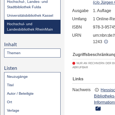
Hochschul-, Landes- und
(c/o Jürgen
Stadtbibliothek Fulda
Ausgabe
1. Auflage
Universitätsbibliothek Kassel
Umfang
1 Online-R
Hochschul- und
ISBN
978-3-9574
Landesbibliothek RheinMain
URN
urn:nbn:de:h
1243
Inhalt
Themen
Zugriffsbeschränkun
NUR AN RECHNERN DER B
Listen
ABRUFBAR
Neuzugänge
Links
Titel
Nachweis
Hessis
Autor / Beteiligte
Bibliotheks
Ort
Information
Verlage