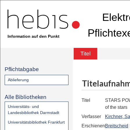
Elekt
Pflichte
Information auf den Punkt
Titel
Pflichtabgabe
Ablieferung
Titelaufnah
Alle Bibliotheken
Titel
STARS P
Universitäts- und
of the stars
Landesbibliothek Darmstadt
Verfasser
Kirchner, S
Universitätsbibliothek Frankfurt
Erschienen
Breitscheid