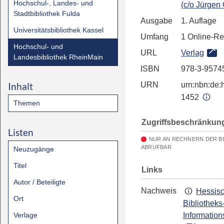
Hochschul-, Landes- und
(c/o Jürgen
Stadtbibliothek Fulda
Ausgabe
1. Auflage
Universitätsbibliothek Kassel
Umfang
1 Online-R
Hochschul- und
URL
Verlag
Landesbibliothek RheinMain
ISBN
978-3-9574
Inhalt
URN
urn:nbn:de:h
1452
Themen
Zugriffsbeschränkun
Listen
NUR AN RECHNERN DER B
ABRUFBAR
Neuzugänge
Titel
Links
Autor / Beteiligte
Nachweis
Hessis
Ort
Bibliotheks
Verlage
Information