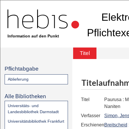
Elekt
Pflichte
Information auf den Punkt
Titel
Pflichtabgabe
Ablieferung
Titelaufnah
Alle Bibliotheken
Titel
Paurusa
:
M
Universitäts- und
Naniten
Landesbibliothek Darmstadt
Verfasser
Simon, Jens
Universitätsbibliothek Frankfurt
Erschienen
Breitscheid