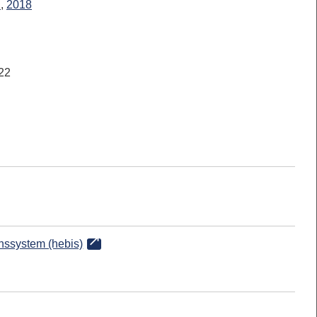
l
,
2018
22
onssystem (hebis)