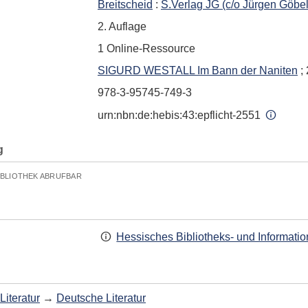
Breitscheid
:
S.Verlag JG (c/o Jürgen Göbe
2. Auflage
1 Online-Ressource
SIGURD WESTALL Im Bann der Naniten
; 
978-3-95745-749-3
urn:nbn:de:hebis:43:epflicht-2551
g
IBLIOTHEK ABRUFBAR
Hessisches Bibliotheks- und Informati
Literatur
→
Deutsche Literatur