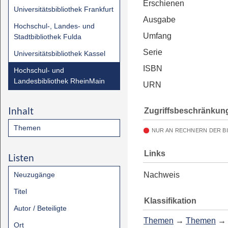
Erschienen
Universitätsbibliothek Frankfurt
Ausgabe
Hochschul-, Landes- und
Umfang
Stadtbibliothek Fulda
Serie
Universitätsbibliothek Kassel
ISBN
Hochschul- und
Landesbibliothek RheinMain
URN
Inhalt
Zugriffsbeschränkun
Themen
NUR AN RECHNERN DER B
Links
Listen
Neuzugänge
Nachweis
Titel
Klassifikation
Autor / Beteiligte
Themen
→
Themen
→
Ort