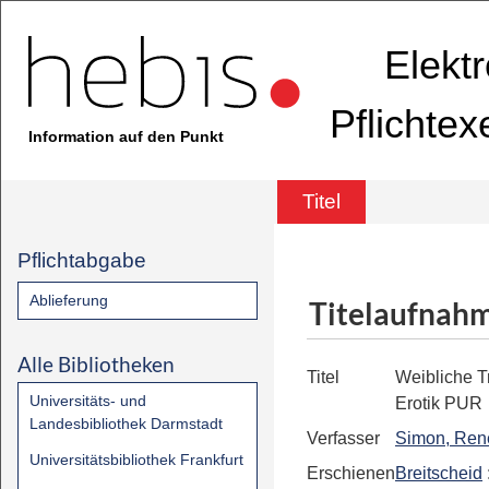
Elekt
Pflichte
Information auf den Punkt
Titel
Pflichtabgabe
Ablieferung
Titelaufnah
Alle Bibliotheken
Titel
Weibliche T
Universitäts- und
Erotik PUR
Landesbibliothek Darmstadt
Verfasser
Simon, Ren
Universitätsbibliothek Frankfurt
Erschienen
Breitscheid