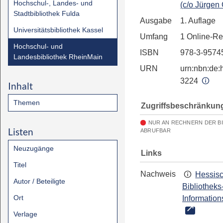
Hochschul-, Landes- und
(c/o Jürgen
Stadtbibliothek Fulda
Ausgabe
1. Auflage
Universitätsbibliothek Kassel
Umfang
1 Online-R
Hochschul- und
ISBN
978-3-9574
Landesbibliothek RheinMain
URN
urn:nbn:de:h
3224
Inhalt
Themen
Zugriffsbeschränkun
NUR AN RECHNERN DER B
Listen
ABRUFBAR
Neuzugänge
Links
Titel
Nachweis
Hessis
Autor / Beteiligte
Bibliotheks
Ort
Information
Verlage