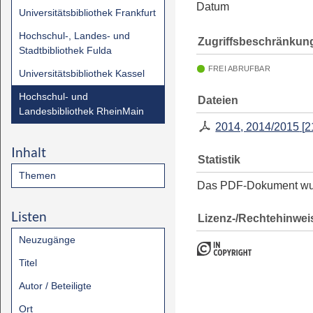
Datum
Universitätsbibliothek Frankfurt
Hochschul-, Landes- und
Zugriffsbeschränkun
Stadtbibliothek Fulda
FREI ABRUFBAR
Universitätsbibliothek Kassel
Hochschul- und
Dateien
Landesbibliothek RheinMain
2014, 2014/2015
[
2
Inhalt
Statistik
Themen
Das PDF-Dokument w
Listen
Lizenz-/Rechtehinwei
Neuzugänge
Titel
Autor / Beteiligte
Ort