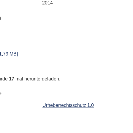
2014
g
1,79 MB
]
urde
17
mal heruntergeladen.
s
Urheberrechtsschutz 1.0