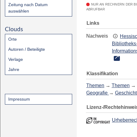
Zeitung nach Datum
NUR AN RECHNERN DER B
ABRUFBAR
auswählen
Links
Clouds
Nachweis
Hessis
Orte
Bibliotheks
Autoren / Beteiligte
Information
Verlage
Jahre
Klassifikation
Themen
→
Themen
→
Geografie
→
Geschicht
Impressum
Lizenz-/Rechtehinwei
Urheberrec