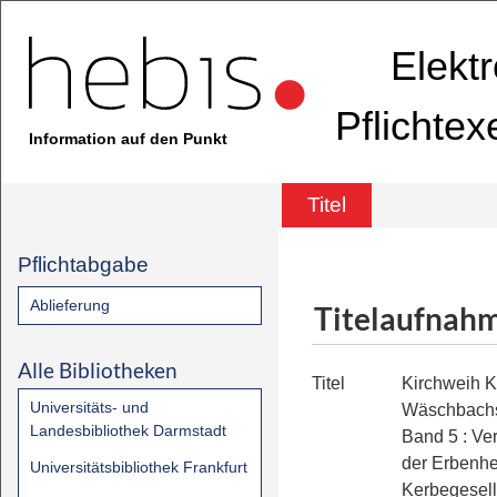
Elekt
Pflichte
Information auf den Punkt
Titel
Pflichtabgabe
Ablieferung
Titelaufnah
Alle Bibliotheken
Titel
Kirchweih K
Universitäts- und
Wäschbachs
Landesbibliothek Darmstadt
Band 5
:
Ve
der Erbenh
Universitätsbibliothek Frankfurt
Kerbegesell