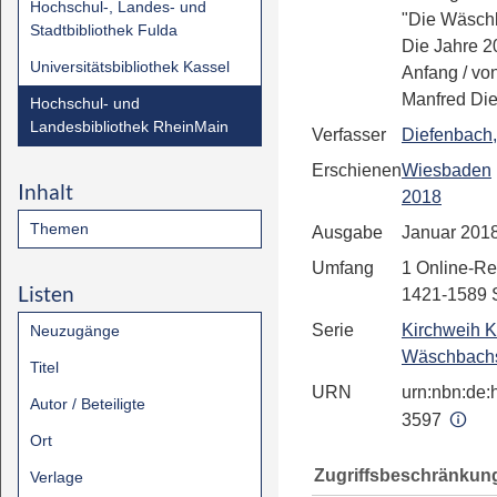
Hochschul-, Landes- und
"Die Wäsch
Stadtbibliothek Fulda
Die Jahre 
Universitätsbibliothek Kassel
Anfang
/ vo
Manfred Di
Hochschul- und
Landesbibliothek RheinMain
Verfasser
Diefenbach,
Erschienen
Wiesbaden
Inhalt
2018
Themen
Ausgabe
Januar 201
Umfang
1 Online-Re
Listen
1421-1589 S
Serie
Kirchweih K
Neuzugänge
Wäschbachs
Titel
URN
urn:nbn:de:h
Autor / Beteiligte
3597
Ort
Zugriffsbeschränkun
Verlage