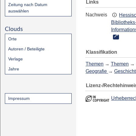
Links
Zeitung nach Datum
auswählen
Nachweis
Hessis
Bibliotheks
Clouds
Information
Orte
Autoren / Beteiligte
Klassifikation
Verlage
Themen
→
Themen
→
Jahre
Geografie
→
Geschicht
Lizenz-/Rechtehinwei
Urheberrec
Impressum