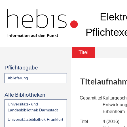
Elekt
Pflichte
Information auf den Punkt
Titel
Pflichtabgabe
Ablieferung
Titelaufnah
Alle Bibliotheken
Gesamttitel
Kulturgesch
Universitäts- und
Entwicklung
Landesbibliothek Darmstadt
Erbenheim
Universitätsbibliothek Frankfurt
Titel
4 (2016)