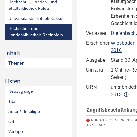
Kulturgesch
Hochschul-, Landes- und
Stadtbibliothek Fulda
Entwicklung
Erbenheim
Universitätsbibliothek Kassel
Geschichtli
Hochschul- und
Verfasser
Diefenbach,
Landesbibliothek RheinMain
Erschienen
Wiesbaden
2016
Inhalt
Ausgabe
Stand 30. A
Themen
Umfang
1 Online-Re
Seiten)
Listen
URN
urn:nbn:de:h
Neuzugänge
3613
Titel
Zugriffsbeschränkun
Autor / Beteiligte
NUR AN RECHNERN DER B
Ort
ABRUFBAR
Verlage