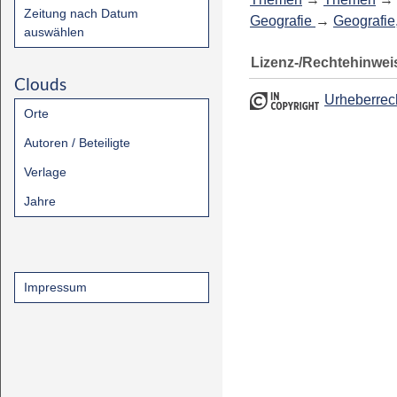
Zeitung nach Datum
Geografie
→
Geografie
auswählen
Lizenz-/Rechtehinwei
Clouds
Urheberrec
Orte
Autoren / Beteiligte
Verlage
Jahre
Impressum