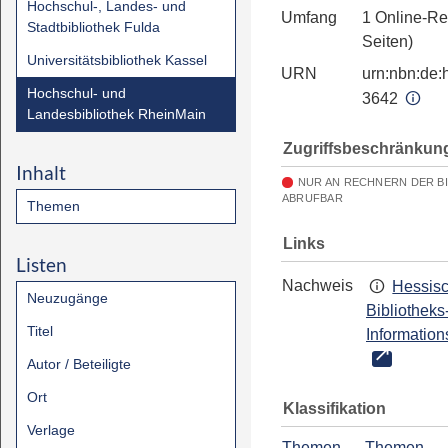
Hochschul-, Landes- und
Umfang
1 Online-Re
Stadtbibliothek Fulda
Seiten)
Universitätsbibliothek Kassel
URN
urn:nbn:de:h
Hochschul- und
3642
Landesbibliothek RheinMain
Zugriffsbeschränkun
Inhalt
NUR AN RECHNERN DER B
ABRUFBAR
Themen
Links
Listen
Nachweis
Hessis
Neuzugänge
Bibliotheks
Titel
Information
Autor / Beteiligte
Ort
Klassifikation
Verlage
Themen
→
Themen
→