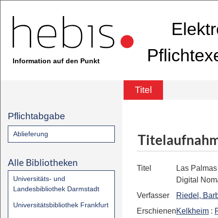
Elekt
Pflichte
Information auf den Punkt
Titel
Pflichtabgabe
Ablieferung
Titelaufnah
Alle Bibliotheken
Titel
Las Palmas 
Universitäts- und
Digital No
Landesbibliothek Darmstadt
Verfasser
Riedel, Bar
Universitätsbibliothek Frankfurt
Erschienen
Kelkheim
: