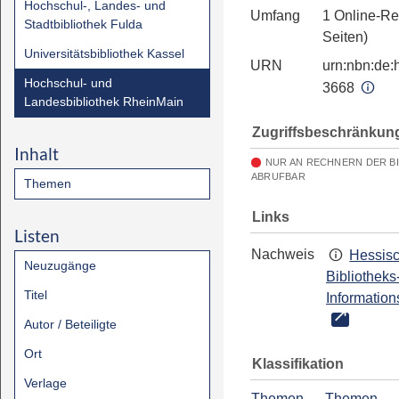
Hochschul-, Landes- und
Umfang
1 Online-Re
Stadtbibliothek Fulda
Seiten)
Universitätsbibliothek Kassel
URN
urn:nbn:de:h
Hochschul- und
3668
Landesbibliothek RheinMain
Zugriffsbeschränkun
Inhalt
NUR AN RECHNERN DER B
ABRUFBAR
Themen
Links
Listen
Nachweis
Hessis
Neuzugänge
Bibliotheks
Titel
Information
Autor / Beteiligte
Ort
Klassifikation
Verlage
Themen
→
Themen
→