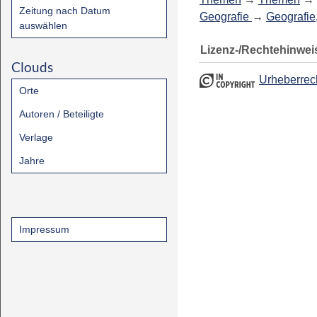
Zeitung nach Datum
Geografie
→
Geografie
auswählen
Lizenz-/Rechtehinwei
Clouds
Urheberrec
Orte
Autoren / Beteiligte
Verlage
Jahre
Impressum