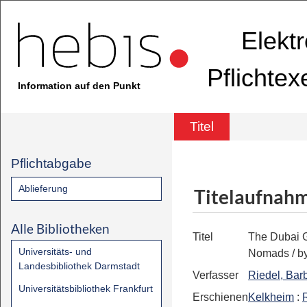
Elekt
Pflichte
Information auf den Punkt
Titel
Pflichtabgabe
Ablieferung
Titelaufnah
Alle Bibliotheken
Titel
The Dubai G
Universitäts- und
Nomads / by
Landesbibliothek Darmstadt
Verfasser
Riedel, Bar
Universitätsbibliothek Frankfurt
Erschienen
Kelkheim
: