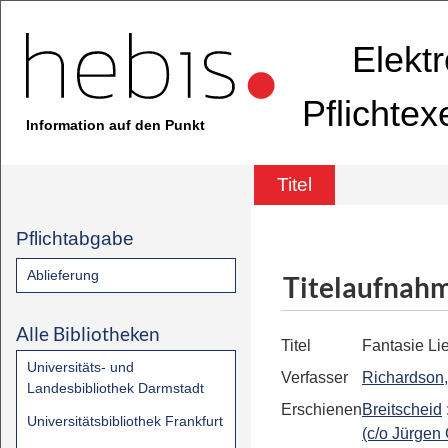
Elekt
Pflichte
Information auf den Punkt
Titel
Pflichtabgabe
Ablieferung
Titelaufnah
Alle Bibliotheken
Titel
Fantasie Lie
Universitäts- und
Verfasser
Richardson,
Landesbibliothek Darmstadt
Erschienen
Breitscheid
Universitätsbibliothek Frankfurt
(c/o Jürgen