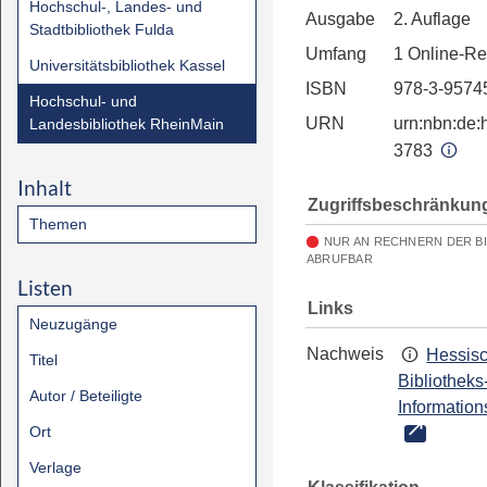
Hochschul-, Landes- und
Ausgabe
2. Auflage
Stadtbibliothek Fulda
Umfang
1 Online-R
Universitätsbibliothek Kassel
ISBN
978-3-9574
Hochschul- und
URN
urn:nbn:de:h
Landesbibliothek RheinMain
3783
Inhalt
Zugriffsbeschränkun
Themen
NUR AN RECHNERN DER B
ABRUFBAR
Listen
Links
Neuzugänge
Nachweis
Hessis
Titel
Bibliotheks
Autor / Beteiligte
Information
Ort
Verlage