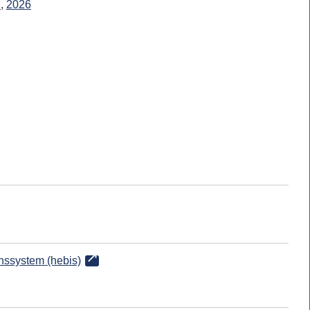
l
,
2026
onssystem (hebis)