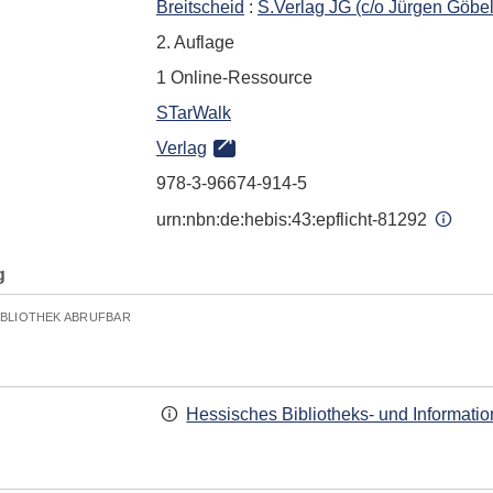
Breitscheid
:
S.Verlag JG (c/o Jürgen Göbe
2. Auflage
1 Online-Ressource
STarWalk
Verlag
978-3-96674-914-5
urn:nbn:de:hebis:43:epflicht-81292
g
IBLIOTHEK ABRUFBAR
Hessisches Bibliotheks- und Informati