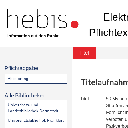
Elekt
Pflichte
Information auf den Punkt
Titel
Pflichtabgabe
Ablieferung
Titelaufnah
Alle Bibliotheken
Titel
50 Mythen
Universitäts- und
Straßenve
Landesbibliothek Darmstadt
Fernlicht i
verboten u
Universitätsbibliothek Frankfurt
Parkverbot 