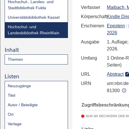
Hochschul-, Landes- und
Verfasser
Maibach, M
Stadtbibliothek Fulda
Körperschaft
Kindle Dir
Universitätsbibliothek Kassel
Erschienen
Eppstein
:
Hochschul- und
2026
Landesbibliothek RheinMain
Ausgabe
1. Auflage
Inhalt
2026.
Umfang
1 Online-
Themen
Seiten)
URL
Abstract
Listen
URN
urn:nbn:de:
Neuzugänge
81300
Titel
Zugriffsbeschränkun
Autor / Beteiligte
Ort
NUR AN RECHNERN DER B
Verlage