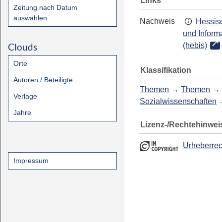
Links
Zeitung nach Datum
auswählen
Nachweis
Hessisc
und Inform
Clouds
(hebis)
Orte
Klassifikation
Autoren / Beteiligte
Themen
→
Themen
→
Verlage
Sozialwissenschaften
Jahre
Lizenz-/Rechtehinwei
Urheberrec
Impressum