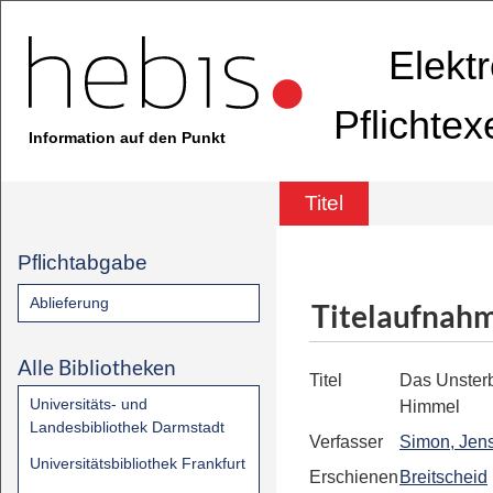
Elekt
Pflichte
Information auf den Punkt
Titel
Pflichtabgabe
Ablieferung
Titelaufnah
Alle Bibliotheken
Titel
Das Unsterb
Universitäts- und
Himmel
Landesbibliothek Darmstadt
Verfasser
Simon, Jens
Universitätsbibliothek Frankfurt
Erschienen
Breitscheid