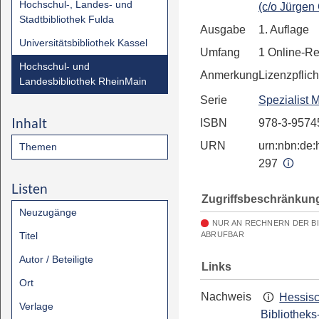
Hochschul-, Landes- und
(c/o Jürgen
Stadtbibliothek Fulda
Ausgabe
1. Auflage
Universitätsbibliothek Kassel
Umfang
1 Online-R
Hochschul- und
Anmerkung
Lizenzpflich
Landesbibliothek RheinMain
Serie
Spezialist 
Inhalt
ISBN
978-3-9574
URN
urn:nbn:de:h
Themen
297
Listen
Zugriffsbeschränkun
Neuzugänge
NUR AN RECHNERN DER B
Titel
ABRUFBAR
Autor / Beteiligte
Links
Ort
Nachweis
Hessis
Verlage
Bibliotheks