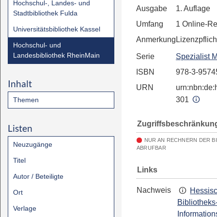
Hochschul-, Landes- und
Ausgabe
1. Auflage
Stadtbibliothek Fulda
Umfang
1 Online-R
Universitätsbibliothek Kassel
Anmerkung
Lizenzpflich
Hochschul- und
Landesbibliothek RheinMain
Serie
Spezialist 
ISBN
978-3-9574
Inhalt
URN
urn:nbn:de:h
301
Themen
Zugriffsbeschränkun
Listen
NUR AN RECHNERN DER B
Neuzugänge
ABRUFBAR
Titel
Links
Autor / Beteiligte
Nachweis
Hessis
Ort
Bibliotheks
Verlage
Information