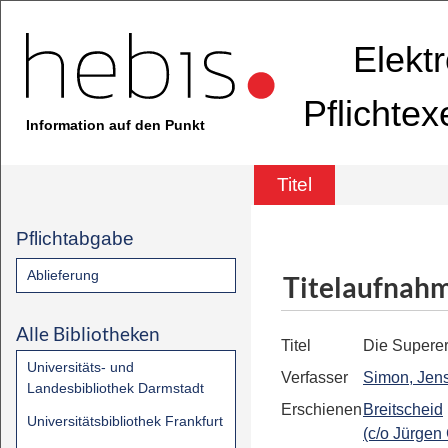
Elekt
Pflichte
Information auf den Punkt
Titel
Pflichtabgabe
Ablieferung
Titelaufnah
Alle Bibliotheken
Titel
Die Supere
Universitäts- und
Verfasser
Simon, Jens
Landesbibliothek Darmstadt
Erschienen
Breitscheid
Universitätsbibliothek Frankfurt
(c/o Jürgen