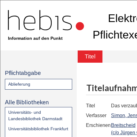
Elekt
Pflichte
Information auf den Punkt
Titel
Pflichtabgabe
Ablieferung
Titelaufnah
Alle Bibliotheken
Titel
Das verzau
Universitäts- und
Verfasser
Simon, Jens
Landesbibliothek Darmstadt
Erschienen
Breitscheid
Universitätsbibliothek Frankfurt
(c/o Jürgen