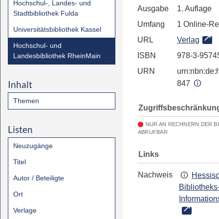
Hochschul-, Landes- und
Ausgabe
1. Auflage
Stadtbibliothek Fulda
Umfang
1 Online-R
Universitätsbibliothek Kassel
URL
Verlag
Hochschul- und
ISBN
978-3-9574
Landesbibliothek RheinMain
URN
urn:nbn:de:h
Inhalt
847
Themen
Zugriffsbeschränkun
NUR AN RECHNERN DER B
Listen
ABRUFBAR
Neuzugänge
Links
Titel
Nachweis
Hessis
Autor / Beteiligte
Bibliotheks
Ort
Information
Verlage