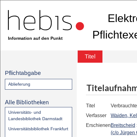
Elekt
Pflichte
Information auf den Punkt
Titel
Pflichtabgabe
Ablieferung
Titelaufnah
Alle Bibliotheken
Titel
Verbrauchte
Universitäts- und
Verfasser
Waiden, Kel
Landesbibliothek Darmstadt
Erschienen
Breitscheid
Universitätsbibliothek Frankfurt
(c/o Jürgen