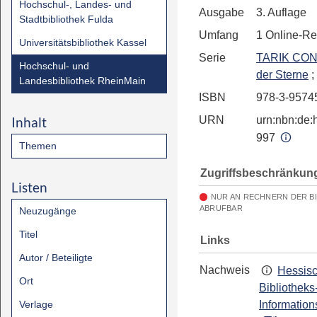
Hochschul-, Landes- und
Ausgabe
3. Auflage
Stadtbibliothek Fulda
Umfang
1 Online-R
Universitätsbibliothek Kassel
Serie
TARIK CON
Hochschul- und
der Sterne
;
Landesbibliothek RheinMain
ISBN
978-3-9574
Inhalt
URN
urn:nbn:de:h
997
Themen
Zugriffsbeschränkun
Listen
NUR AN RECHNERN DER B
ABRUFBAR
Neuzugänge
Titel
Links
Autor / Beteiligte
Nachweis
Hessis
Ort
Bibliotheks
Verlage
Information