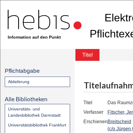
Elekt
Pflichte
Information auf den Punkt
Titel
Pflichtabgabe
Ablieferung
Titelaufnah
Alle Bibliotheken
Titel
Das Raumze
Universitäts- und
Verfasser
Fitscher, Je
Landesbibliothek Darmstadt
Erschienen
Breitscheid
Universitätsbibliothek Frankfurt
(c/o Jürgen