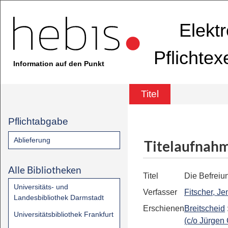
Elekt
Pflichte
Information auf den Punkt
Titel
Pflichtabgabe
Ablieferung
Titelaufnah
Alle Bibliotheken
Titel
Die Befreiu
Universitäts- und
Verfasser
Fitscher, Je
Landesbibliothek Darmstadt
Erschienen
Breitscheid
Universitätsbibliothek Frankfurt
(c/o Jürgen