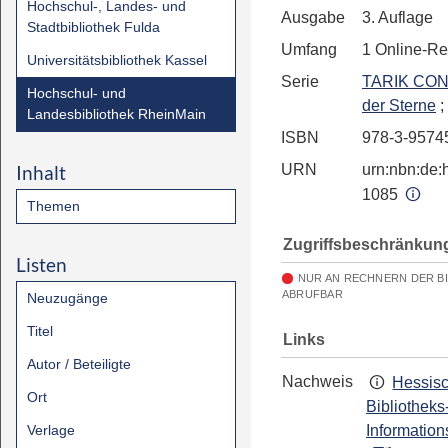
Hochschul-, Landes- und
Ausgabe
3. Auflage
Stadtbibliothek Fulda
Umfang
1 Online-R
Universitätsbibliothek Kassel
Serie
TARIK CON
Hochschul- und
der Sterne
;
Landesbibliothek RheinMain
ISBN
978-3-9574
Inhalt
URN
urn:nbn:de:h
1085
Themen
Zugriffsbeschränkun
Listen
NUR AN RECHNERN DER B
ABRUFBAR
Neuzugänge
Titel
Links
Autor / Beteiligte
Nachweis
Hessis
Ort
Bibliotheks
Verlage
Information