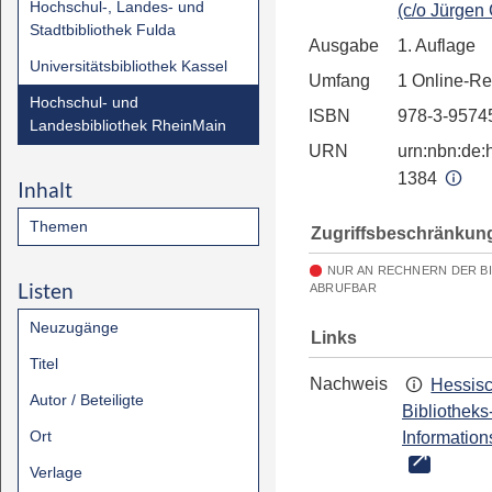
Hochschul-, Landes- und
(c/o Jürgen
Stadtbibliothek Fulda
Ausgabe
1. Auflage
Universitätsbibliothek Kassel
Umfang
1 Online-R
Hochschul- und
ISBN
978-3-9574
Landesbibliothek RheinMain
URN
urn:nbn:de:h
1384
Inhalt
Themen
Zugriffsbeschränkun
NUR AN RECHNERN DER B
Listen
ABRUFBAR
Neuzugänge
Links
Titel
Nachweis
Hessis
Autor / Beteiligte
Bibliotheks
Ort
Information
Verlage