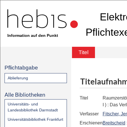
Elekt
Pflichte
Information auf den Punkt
Titel
Pflichtabgabe
Ablieferung
Titelaufnah
Alle Bibliotheken
Titel
Raumzerstö
Universitäts- und
I )
:
Das Verl
Landesbibliothek Darmstadt
Verfasser
Fitscher, Je
Universitätsbibliothek Frankfurt
Erschienen
Breitscheid