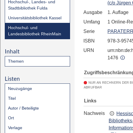
Hochschul-, Landes- und
(c/o Jürgen
Stadtbibliothek Fulda
Ausgabe
1. Auflage
Universitätsbibliothek Kassel
Umfang
1 Online-R
Hochschul- und
Serie
PARATERR
Landesbibliothek RheinMain
ISBN
978-3-9574
Inhalt
URN
urn:nbn:de:h
1476
Themen
Zugriffsbeschränkun
Listen
NUR AN RECHNERN DER B
ABRUFBAR
Neuzugänge
Titel
Links
Autor / Beteiligte
Nachweis
Hessis
Ort
Bibliotheks
Verlage
Information