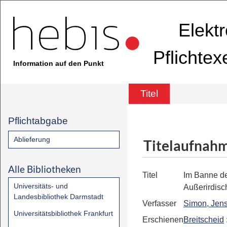
Elekt
Pflichte
Information auf den Punkt
Titel
Pflichtabgabe
Ablieferung
Titelaufnah
Alle Bibliotheken
Titel
Im Banne d
Universitäts- und
Außerirdisc
Landesbibliothek Darmstadt
Verfasser
Simon, Jens
Universitätsbibliothek Frankfurt
Erschienen
Breitscheid