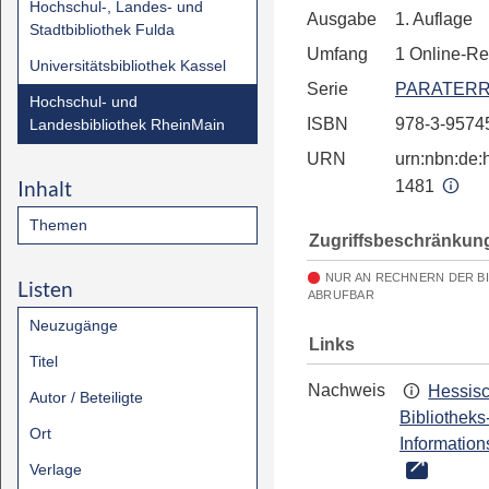
Hochschul-, Landes- und
Ausgabe
1. Auflage
Stadtbibliothek Fulda
Umfang
1 Online-R
Universitätsbibliothek Kassel
Serie
PARATERR
Hochschul- und
ISBN
978-3-9574
Landesbibliothek RheinMain
URN
urn:nbn:de:h
Inhalt
1481
Themen
Zugriffsbeschränkun
NUR AN RECHNERN DER B
Listen
ABRUFBAR
Neuzugänge
Links
Titel
Nachweis
Hessis
Autor / Beteiligte
Bibliotheks
Ort
Information
Verlage