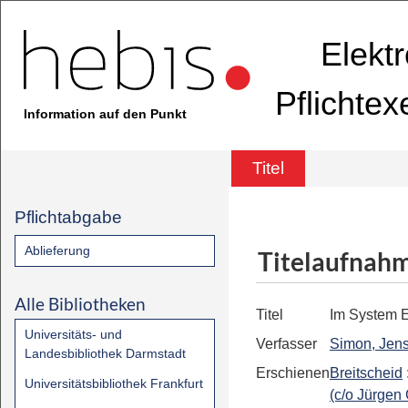
Elekt
Pflichte
Information auf den Punkt
Titel
Pflichtabgabe
Ablieferung
Titelaufnah
Alle Bibliotheken
Titel
Im System E
Universitäts- und
Verfasser
Simon, Jens
Landesbibliothek Darmstadt
Erschienen
Breitscheid
Universitätsbibliothek Frankfurt
(c/o Jürgen