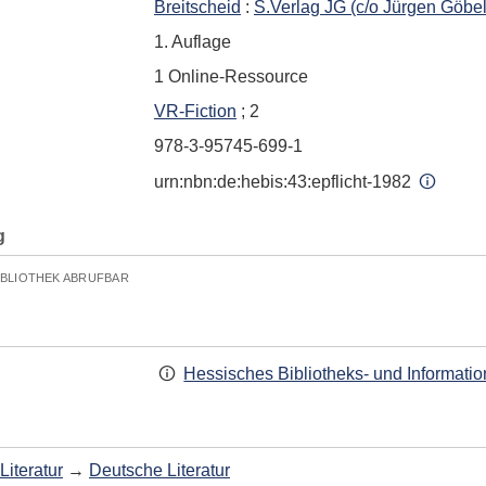
Breitscheid
:
S.Verlag JG (c/o Jürgen Göbe
1. Auflage
1 Online-Ressource
VR-Fiction
; 2
978-3-95745-699-1
urn:nbn:de:hebis:43:epflicht-1982
g
IBLIOTHEK ABRUFBAR
Hessisches Bibliotheks- und Informati
Literatur
→
Deutsche Literatur