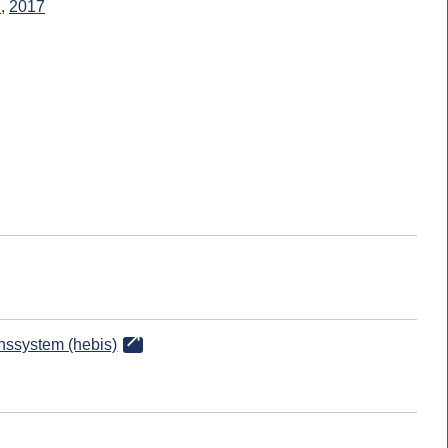
l
,
2017
onssystem (hebis)