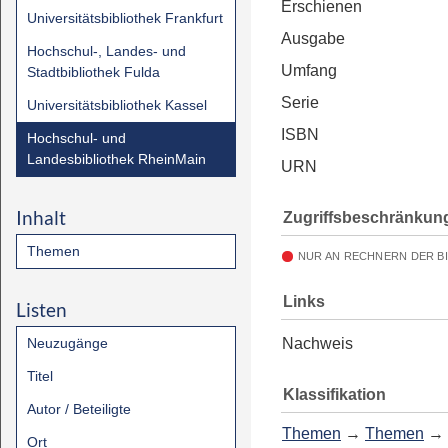
Erschienen
Universitätsbibliothek Frankfurt
Ausgabe
Hochschul-, Landes- und
Umfang
Stadtbibliothek Fulda
Serie
Universitätsbibliothek Kassel
ISBN
Hochschul- und
Landesbibliothek RheinMain
URN
Inhalt
Zugriffsbeschränkun
Themen
NUR AN RECHNERN DER B
Links
Listen
Neuzugänge
Nachweis
Titel
Klassifikation
Autor / Beteiligte
Themen
→
Themen
→
Ort