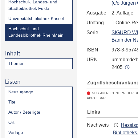
Hochschul-, Landes- und
(c/o Jürgen
Stadtbibliothek Fulda
Ausgabe
2. Auflage
Universitätsbibliothek Kassel
Umfang
1 Online-R
Hochschul- und
Serie
SIGURD WE
Landesbibliothek RheinMain
Bann der Na
ISBN
978-3-9574
Inhalt
URN
urn:nbn:de:h
Themen
2405
Listen
Zugriffsbeschränkun
Neuzugänge
NUR AN RECHNERN DER B
ABRUFBAR
Titel
Links
Autor / Beteiligte
Ort
Nachweis
Hessis
Verlage
Bibliotheks