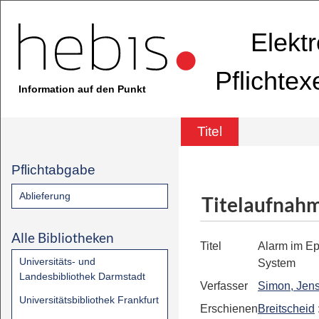
Elekt
Pflichte
Information auf den Punkt
Titel
Pflichtabgabe
Ablieferung
Titelaufnah
Alle Bibliotheken
Titel
Alarm im Ep
Universitäts- und
System
Landesbibliothek Darmstadt
Verfasser
Simon, Jens
Universitätsbibliothek Frankfurt
Erschienen
Breitscheid