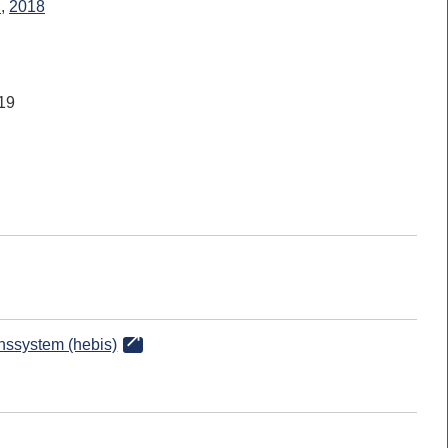
l
,
2018
19
onssystem (hebis)