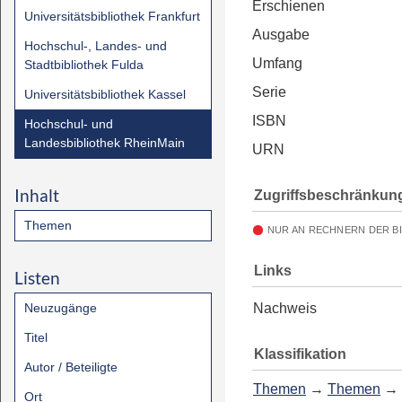
Erschienen
Universitätsbibliothek Frankfurt
Ausgabe
Hochschul-, Landes- und
Umfang
Stadtbibliothek Fulda
Serie
Universitätsbibliothek Kassel
ISBN
Hochschul- und
Landesbibliothek RheinMain
URN
Inhalt
Zugriffsbeschränkun
Themen
NUR AN RECHNERN DER B
Links
Listen
Neuzugänge
Nachweis
Titel
Klassifikation
Autor / Beteiligte
Themen
→
Themen
→
Ort