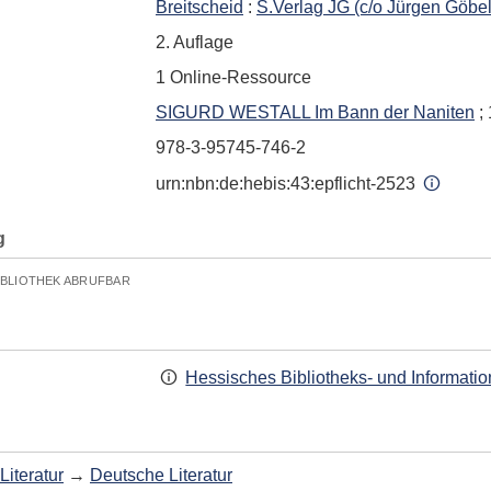
Breitscheid
:
S.Verlag JG (c/o Jürgen Göbe
2. Auflage
1 Online-Ressource
SIGURD WESTALL Im Bann der Naniten
; 
978-3-95745-746-2
urn:nbn:de:hebis:43:epflicht-2523
g
IBLIOTHEK ABRUFBAR
Hessisches Bibliotheks- und Informati
Literatur
→
Deutsche Literatur