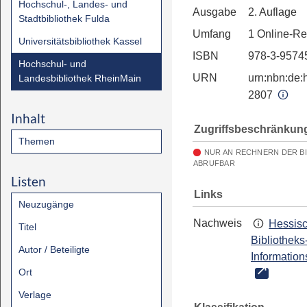
Hochschul-, Landes- und
Ausgabe
2. Auflage
Stadtbibliothek Fulda
Umfang
1 Online-R
Universitätsbibliothek Kassel
ISBN
978-3-9574
Hochschul- und
URN
urn:nbn:de:h
Landesbibliothek RheinMain
2807
Inhalt
Zugriffsbeschränkun
Themen
NUR AN RECHNERN DER B
ABRUFBAR
Listen
Links
Neuzugänge
Nachweis
Hessis
Titel
Bibliotheks
Autor / Beteiligte
Information
Ort
Verlage