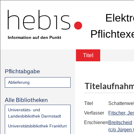
Elekt
Pflichte
Information auf den Punkt
Titel
Pflichtabgabe
Ablieferung
Titelaufnah
Alle Bibliotheken
Titel
Schattenwel
Universitäts- und
Verfasser
Fitscher, Je
Landesbibliothek Darmstadt
Erschienen
Breitscheid
Universitätsbibliothek Frankfurt
(c/o Jürgen