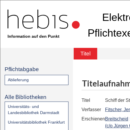
Elekt
Pflichte
Information auf den Punkt
Titel
Pflichtabgabe
Ablieferung
Titelaufnah
Alle Bibliotheken
Titel
Schiff der 
Universitäts- und
Verfasser
Fitscher, Je
Landesbibliothek Darmstadt
Erschienen
Breitscheid
Universitätsbibliothek Frankfurt
(c/o Jürgen