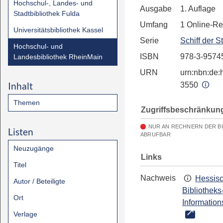
Hochschul-, Landes- und
Ausgabe
1. Auflage
Stadtbibliothek Fulda
Umfang
1 Online-R
Universitätsbibliothek Kassel
Serie
Schiff der S
Hochschul- und
ISBN
978-3-9574
Landesbibliothek RheinMain
URN
urn:nbn:de:h
Inhalt
3550
Themen
Zugriffsbeschränkun
NUR AN RECHNERN DER B
Listen
ABRUFBAR
Neuzugänge
Links
Titel
Nachweis
Hessis
Autor / Beteiligte
Bibliotheks
Ort
Information
Verlage