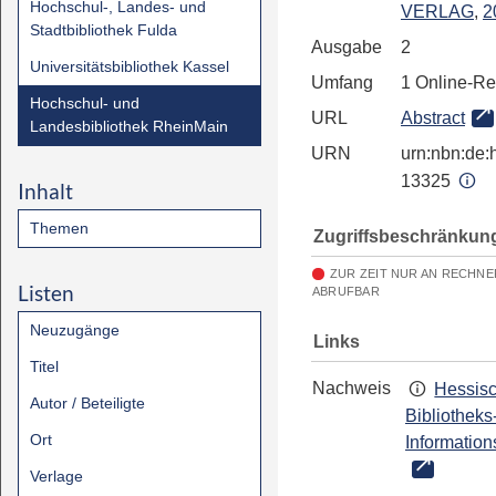
Hochschul-, Landes- und
VERLAG
,
2
Stadtbibliothek Fulda
Ausgabe
2
Universitätsbibliothek Kassel
Umfang
1 Online-R
Hochschul- und
URL
Abstract
Landesbibliothek RheinMain
URN
urn:nbn:de:h
13325
Inhalt
Themen
Zugriffsbeschränkun
ZUR ZEIT NUR AN RECHNE
Listen
ABRUFBAR
Neuzugänge
Links
Titel
Nachweis
Hessis
Autor / Beteiligte
Bibliotheks
Ort
Information
Verlage