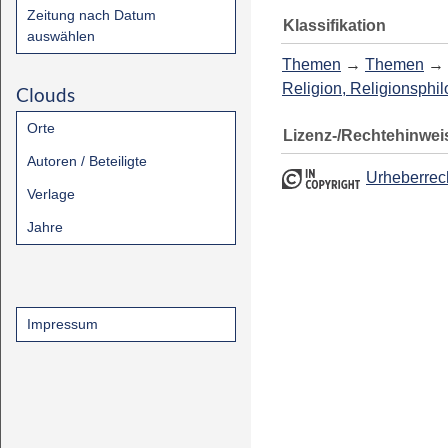
Zeitung nach Datum
Klassifikation
auswählen
Themen
→
Themen
→
Religion, Religionsphi
Clouds
Orte
Lizenz-/Rechtehinwei
Autoren / Beteiligte
Urheberrec
Verlage
Jahre
Impressum