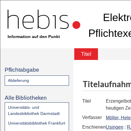
Elekt
Pflichte
Information auf den Punkt
Titel
Pflichtabgabe
Ablieferung
Titelaufnah
Alle Bibliotheken
Titel
Erzengelbot
Universitäts- und
heutigen Zei
Landesbibliothek Darmstadt
Verfasser
Möller, Hel
Universitätsbibliothek Frankfurt
Erschienen
Usingen
:
R