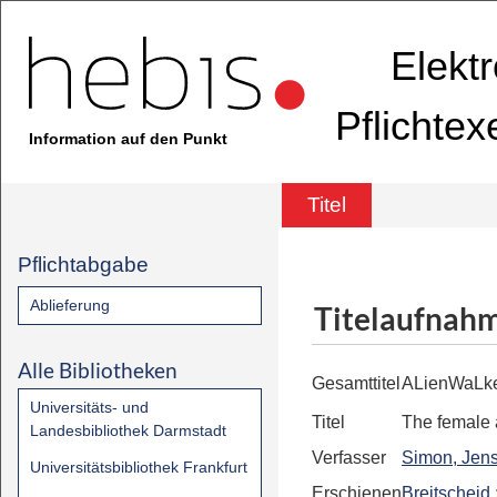
Elekt
Pflichte
Information auf den Punkt
Titel
Pflichtabgabe
Ablieferung
Titelaufnah
Alle Bibliotheken
Gesamttitel
ALienWaLk
Universitäts- und
Titel
The female 
Landesbibliothek Darmstadt
Verfasser
Simon, Jens
Universitätsbibliothek Frankfurt
Erschienen
Breitscheid