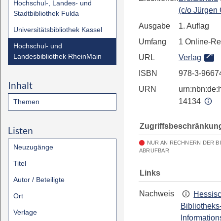
Hochschul-, Landes- und
(c/o Jürgen
Stadtbibliothek Fulda
Ausgabe
1. Auflag
Universitätsbibliothek Kassel
Umfang
1 Online-R
Hochschul- und
Landesbibliothek RheinMain
URL
Verlag
ISBN
978-3-9667
Inhalt
URN
urn:nbn:de:h
14134
Themen
Zugriffsbeschränkun
Listen
NUR AN RECHNERN DER B
Neuzugänge
ABRUFBAR
Titel
Links
Autor / Beteiligte
Nachweis
Hessis
Ort
Bibliotheks
Verlage
Information