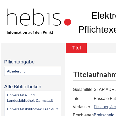
Elekt
Pflichte
Information auf den Punkt
Titel
Pflichtabgabe
Ablieferung
Titelaufnah
Alle Bibliotheken
Gesamttitel
STAR ADV
Universitäts- und
Titel
Passato Fut
Landesbibliothek Darmstadt
Verfasser
Fitscher, Je
Universitätsbibliothek Frankfurt
Erschienen
Breitscheid