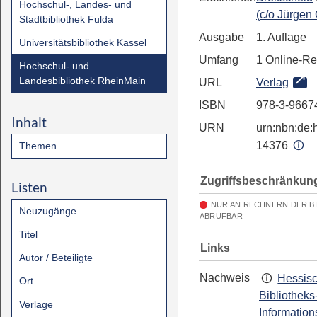
Hochschul-, Landes- und
(c/o Jürgen
Stadtbibliothek Fulda
Ausgabe
1. Auflage
Universitätsbibliothek Kassel
Umfang
1 Online-R
Hochschul- und
Landesbibliothek RheinMain
URL
Verlag
ISBN
978-3-9667
Inhalt
URN
urn:nbn:de:h
14376
Themen
Zugriffsbeschränkun
Listen
NUR AN RECHNERN DER B
Neuzugänge
ABRUFBAR
Titel
Links
Autor / Beteiligte
Nachweis
Hessis
Ort
Bibliotheks
Verlage
Information