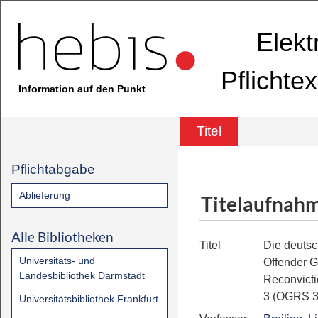
Elekt
Pflichte
Information auf den Punkt
Titel
Pflichtabgabe
Ablieferung
Titelaufnah
Alle Bibliotheken
Titel
Die deutsc
Universitäts- und
Offender 
Landesbibliothek Darmstadt
Reconvicti
3 (OGRS 3
Universitätsbibliothek Frankfurt