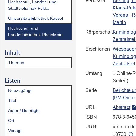
Verfasser
Breiling, 
Hochschul-, Landes- und
Klaus-Pete
Stadtbibliothek Fulda
Verena
;
R
Universitätsbibliothek Kassel
Martin
Hochschul- und
Körperschaft
Kriminolog
Landesbibliothek RheinMain
Zentralstel
Erschienen
Wiesbade
Inhalt
Kriminolog
Themen
Zentralstel
Umfang
1 Online-R
Listen
Seiten)
Serie
Berichte u
Neuzugänge
(BM-Onlin
Titel
URL
Abstract
Autor / Beteiligte
ISBN
978-3-945
Ort
URN
urn:nbn:de:
Verlage
18730