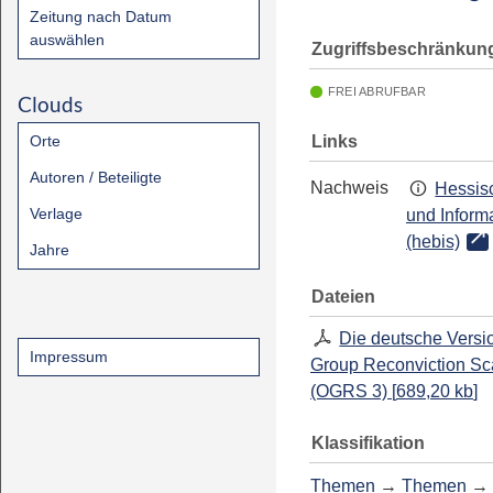
Zeitung nach Datum
auswählen
Zugriffsbeschränkun
FREI ABRUFBAR
Clouds
Links
Orte
Autoren / Beteiligte
Nachweis
Hessisc
Verlage
und Inform
(hebis)
Jahre
Dateien
Die deutsche Versi
Impressum
Group Reconviction Sca
(OGRS 3)
[
689,20 kb
]
Klassifikation
Themen
→
Themen
→