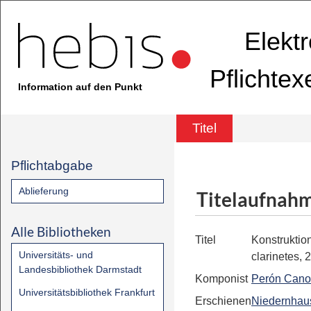
Elekt
Pflichte
Information auf den Punkt
Titel
Pflichtabgabe
Ablieferung
Titelaufnah
Alle Bibliotheken
Titel
Konstruktio
Universitäts- und
clarinetes, 
Landesbibliothek Darmstadt
Komponist
Perón Cano
Universitätsbibliothek Frankfurt
Erschienen
Niedernhau