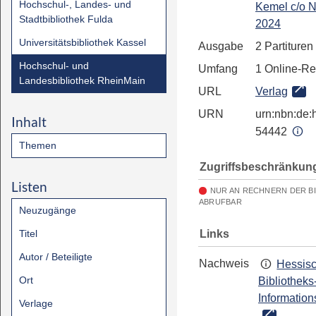
Hochschul-, Landes- und
Kemel c/o 
Stadtbibliothek Fulda
2024
Universitätsbibliothek Kassel
Ausgabe
2 Partituren
Hochschul- und
Umfang
1 Online-R
Landesbibliothek RheinMain
URL
Verlag
URN
urn:nbn:de:h
Inhalt
54442
Themen
Zugriffsbeschränkun
Listen
NUR AN RECHNERN DER B
ABRUFBAR
Neuzugänge
Links
Titel
Autor / Beteiligte
Nachweis
Hessis
Ort
Bibliotheks
Information
Verlage