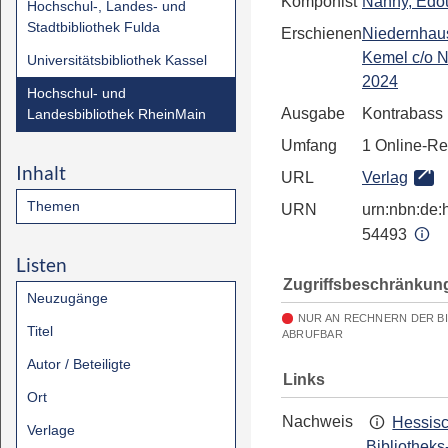
Komponist
Nanny, Édo
Hochschul-, Landes- und
Stadtbibliothek Fulda
Erschienen
Niedernhau
Kemel c/o 
Universitätsbibliothek Kassel
2024
Hochschul- und
Ausgabe
Kontrabass
Landesbibliothek RheinMain
Umfang
1 Online-R
Inhalt
URL
Verlag
Themen
URN
urn:nbn:de:h
54493
Listen
Zugriffsbeschränkun
Neuzugänge
NUR AN RECHNERN DER B
Titel
ABRUFBAR
Autor / Beteiligte
Links
Ort
Nachweis
Hessis
Verlage
Bibliotheks