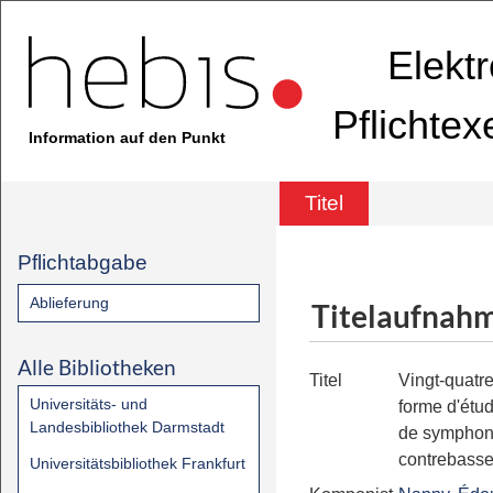
Elekt
Pflichte
Information auf den Punkt
Titel
Pflichtabgabe
Ablieferung
Titelaufnah
Alle Bibliotheken
Titel
Vingt-quatr
Universitäts- und
forme d'étud
Landesbibliothek Darmstadt
de symphon
contrebasse
Universitätsbibliothek Frankfurt