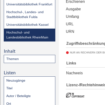
Erschienen
Universitätsbibliothek Frankfurt
Ausgabe
Hochschul-, Landes- und
Umfang
Stadtbibliothek Fulda
URL
Universitätsbibliothek Kassel
URN
Hochschul- und
Landesbibliothek RheinMain
Zugriffsbeschränkun
Inhalt
NUR AN RECHNERN DER B
Themen
Links
Listen
Nachweis
Neuzugänge
Lizenz-/Rechtehinwei
Titel
Autor / Beteiligte
Ort