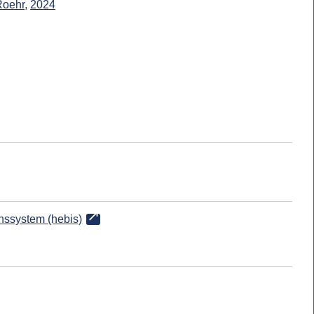
Roehr
,
2024
onssystem (hebis)