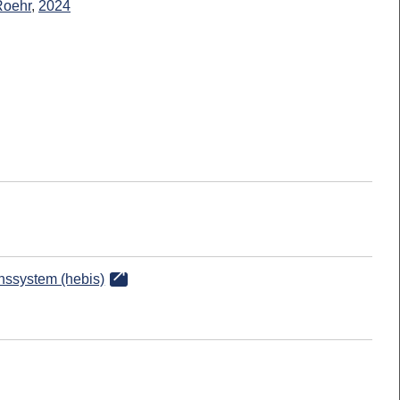
Roehr
,
2024
onssystem (hebis)