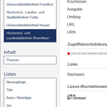
Erschienen
Universitätsbibliothek Frankfurt
Ausgabe
Hochschul-, Landes- und
Umfang
Stadtbibliothek Fulda
URL
Universitätsbibliothek Kassel
URN
Hochschul- und
Landesbibliothek RheinMain
Zugriffsbeschränkun
Inhalt
NUR AN RECHNERN DER B
Themen
Links
Listen
Nachweis
Neuzugänge
Lizenz-/Rechtehinwei
Titel
Autor / Beteiligte
Ort